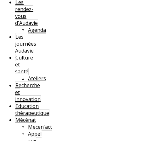
Les
rendez-
vous
d'Audavie
Agenda
Les
journées
Audavie
Culture
et
santé
Ateliers
Recherche
et
innovation
Education
thérapeutique
Mécénat
Mecen'act
Appel
aux