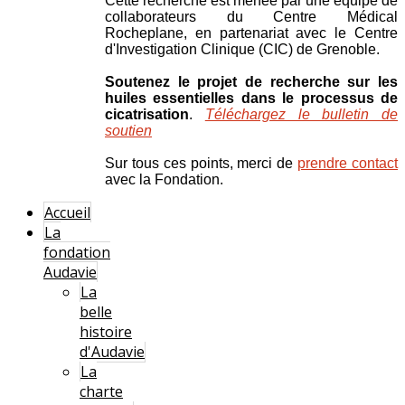
Cette recherche est menée par une équipe de
collaborateurs du Centre Médical
Rocheplane, en partenariat avec le Centre
d'Investigation Clinique (CIC) de Grenoble.
Soutenez le projet de recherche sur les
huiles essentielles dans le processus de
cicatrisation
.
Téléchargez le bulletin de
soutien
Sur tous ces points, merci de
prendre contact
avec la Fondation.
Accueil
La
fondation
Audavie
La
belle
histoire
d'Audavie
La
charte