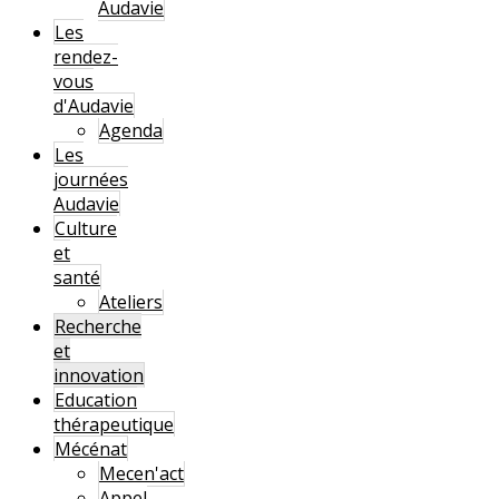
Audavie
Les
rendez-
vous
d'Audavie
Agenda
Les
journées
Audavie
Culture
et
santé
Ateliers
Recherche
et
innovation
Education
thérapeutique
Mécénat
Mecen'act
Appel