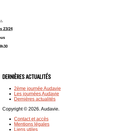
- 
s 23/24
ous 
19h30
DERNIÈRES
ACTUALITÉS
2ème journée Audavie
Les journées Audavie
Dernières actualités
Copyright © 2026. Audavie.
Contact et accès
Mentions légales
Liens utiles