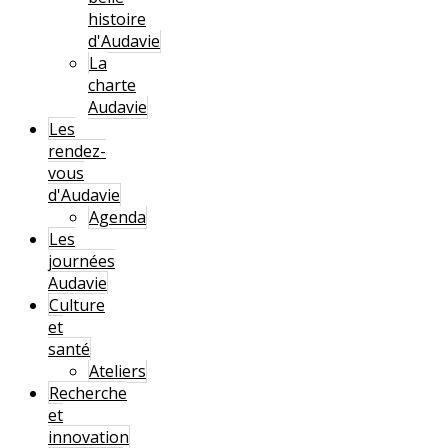
histoire
d'Audavie
La
charte
Audavie
Les
rendez-
vous
d'Audavie
Agenda
Les
journées
Audavie
Culture
et
santé
Ateliers
Recherche
et
innovation