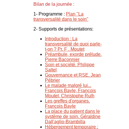
Bilan de la journée :
1- Programme :
Plan "La
transversalité dans le soin"
2- Supports de présentations:
Introduction : La
transversalité de quoi parle-
t-on ? Pr. F . Moutet
Préambule, exorde prélude.
Pierre Baconnier
Soin et société. Philippe
Saltel
Gouvernance et RSE. Jean
Pébrier
Le malade malgré lui...
François Bayle, François
Moutet, Christophe Rulh
Les greffes d'organes.
François Bayle
La place du patient dans le
système de soin. Géraldine
Dall'aglio-Brambilla
Hébergement temporaire :